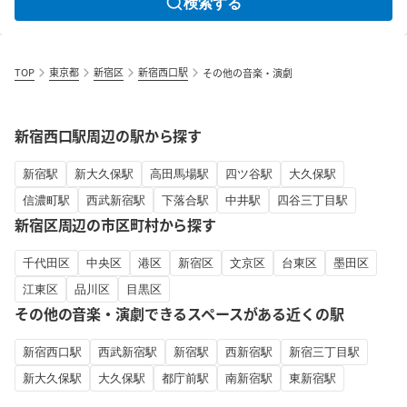
検索する
TOP
東京都
新宿区
新宿西口駅
その他の音楽・演劇
新宿西口駅周辺の駅から探す
新宿駅
新大久保駅
高田馬場駅
四ツ谷駅
大久保駅
信濃町駅
西武新宿駅
下落合駅
中井駅
四谷三丁目駅
新宿区周辺の市区町村から探す
千代田区
中央区
港区
新宿区
文京区
台東区
墨田区
江東区
品川区
目黒区
その他の音楽・演劇できるスペースがある近くの駅
新宿西口駅
西武新宿駅
新宿駅
西新宿駅
新宿三丁目駅
新大久保駅
大久保駅
都庁前駅
南新宿駅
東新宿駅