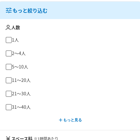
もっと絞り込む
人数
1人
2〜4人
5〜10人
11〜20人
21〜30人
31〜40人
もっと見る
スペース料
※1時間あたり