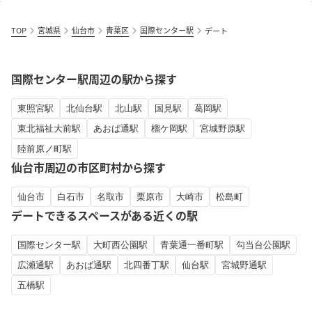
TOP
宮城県
仙台市
青葉区
国際センター駅
デート
国際センター駅周辺の駅から探す
東照宮駅
北仙台駅
北山駅
国見駅
葛岡駅
東北福祉大前駅
あおば通駅
榴ケ岡駅
宮城野原駅
陸前原ノ町駅
仙台市周辺の市区町村から探す
仙台市
白石市
名取市
栗原市
大崎市
松島町
デートできるスペースがある近くの駅
国際センター駅
大町西公園駅
青葉通一番町駅
勾当台公園駅
広瀬通駅
あおば通駅
北四番丁駅
仙台駅
宮城野通駅
五橋駅