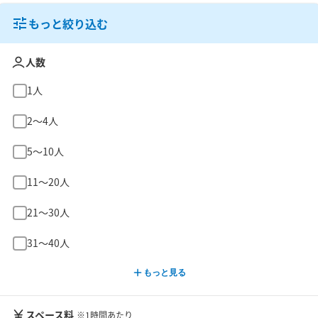
もっと絞り込む
人数
1人
2〜4人
5〜10人
11〜20人
21〜30人
31〜40人
もっと見る
スペース料
※1時間あたり