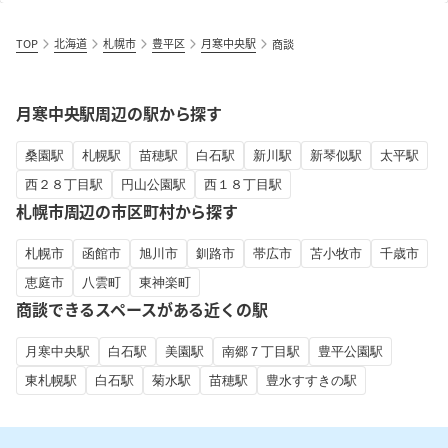
TOP
北海道
札幌市
豊平区
月寒中央駅
商談
月寒中央駅周辺の駅から探す
桑園駅
札幌駅
苗穂駅
白石駅
新川駅
新琴似駅
太平駅
西２８丁目駅
円山公園駅
西１８丁目駅
札幌市周辺の市区町村から探す
札幌市
函館市
旭川市
釧路市
帯広市
苫小牧市
千歳市
恵庭市
八雲町
東神楽町
商談できるスペースがある近くの駅
月寒中央駅
白石駅
美園駅
南郷７丁目駅
豊平公園駅
東札幌駅
白石駅
菊水駅
苗穂駅
豊水すすきの駅