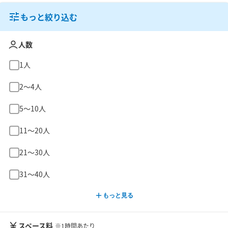
もっと絞り込む
人数
1人
2〜4人
5〜10人
11〜20人
21〜30人
31〜40人
もっと見る
スペース料
※1時間あたり