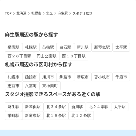
TOP
北海道
札幌市
北区
麻生駅
スタジオ撮影
麻生駅周辺の駅から探す
桑園駅
札幌駅
苗穂駅
白石駅
新川駅
新琴似駅
太平駅
西２８丁目駅
円山公園駅
西１８丁目駅
札幌市周辺の市区町村から探す
札幌市
函館市
旭川市
釧路市
帯広市
苫小牧市
千歳市
恵庭市
八雲町
東神楽町
スタジオ撮影できるスペースがある近くの駅
麻生駅
新琴似駅
北３４条駅
新川駅
北２４条駅
太平駅
栄町駅
新道東駅
北１８条駅
北１２条駅