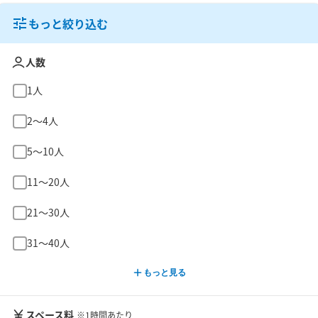
もっと絞り込む
人数
1人
2〜4人
5〜10人
11〜20人
21〜30人
31〜40人
もっと見る
スペース料
※1時間あたり