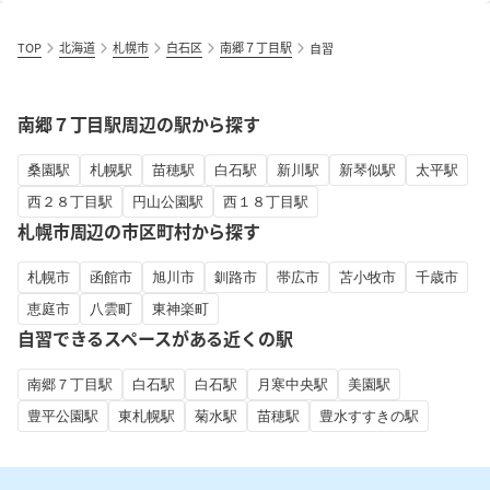
TOP
北海道
札幌市
白石区
南郷７丁目駅
自習
南郷７丁目駅周辺の駅から探す
桑園駅
札幌駅
苗穂駅
白石駅
新川駅
新琴似駅
太平駅
西２８丁目駅
円山公園駅
西１８丁目駅
札幌市周辺の市区町村から探す
札幌市
函館市
旭川市
釧路市
帯広市
苫小牧市
千歳市
恵庭市
八雲町
東神楽町
自習できるスペースがある近くの駅
南郷７丁目駅
白石駅
白石駅
月寒中央駅
美園駅
豊平公園駅
東札幌駅
菊水駅
苗穂駅
豊水すすきの駅