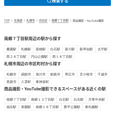
検索する
TOP
北海道
札幌市
白石区
南郷７丁目駅
商品撮影・YouTube撮影
南郷７丁目駅周辺の駅から探す
桑園駅
札幌駅
苗穂駅
白石駅
新川駅
新琴似駅
太平駅
西２８丁目駅
円山公園駅
西１８丁目駅
札幌市周辺の市区町村から探す
札幌市
函館市
旭川市
釧路市
帯広市
苫小牧市
千歳市
恵庭市
八雲町
東神楽町
商品撮影・YouTube撮影できるスペースがある近くの駅
南郷７丁目駅
南郷１３丁目駅
白石駅
白石駅
月寒中央駅
福住駅
美園駅
南郷１８丁目駅
豊平公園駅
東札幌駅