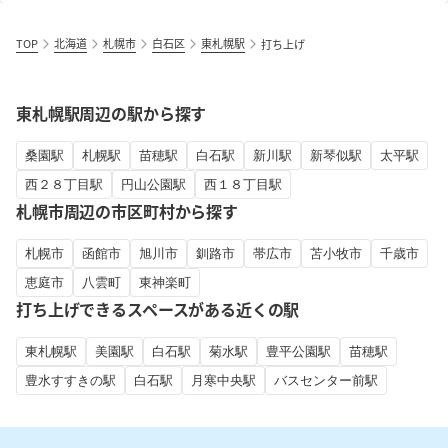
TOP
北海道
札幌市
白石区
東札幌駅
打ち上げ
東札幌駅周辺の駅から探す
桑園駅
札幌駅
苗穂駅
白石駅
新川駅
新琴似駅
太平駅
西２８丁目駅
円山公園駅
西１８丁目駅
札幌市周辺の市区町村から探す
札幌市
函館市
旭川市
釧路市
帯広市
苫小牧市
千歳市
恵庭市
八雲町
東神楽町
打ち上げできるスペースがある近くの駅
東札幌駅
美園駅
白石駅
菊水駅
豊平公園駅
苗穂駅
豊水すすきの駅
白石駅
月寒中央駅
バスセンター前駅