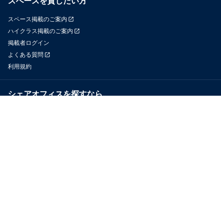
スペースを貸したい方
スペース掲載のご案内
ハイクラス掲載のご案内
掲載者ログイン
よくある質問
利用規約
シェアオフィスを探すなら
OfficeConnect
近くのジムを探すなら
GYYM
メディア
Yoyappin Magazine