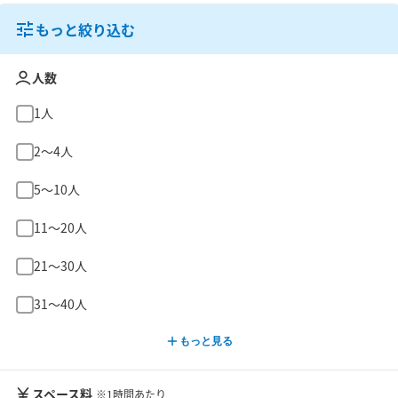
もっと絞り込む
人数
1人
2〜4人
5〜10人
11〜20人
21〜30人
31〜40人
もっと見る
スペース料
※1時間あたり