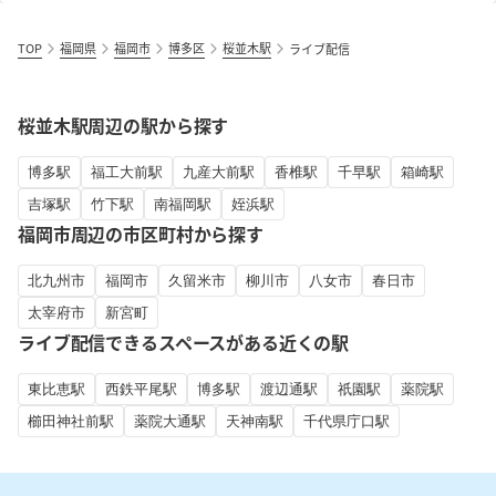
TOP
福岡県
福岡市
博多区
桜並木駅
ライブ配信
桜並木駅周辺の駅から探す
博多駅
福工大前駅
九産大前駅
香椎駅
千早駅
箱崎駅
吉塚駅
竹下駅
南福岡駅
姪浜駅
福岡市周辺の市区町村から探す
北九州市
福岡市
久留米市
柳川市
八女市
春日市
太宰府市
新宮町
ライブ配信できるスペースがある近くの駅
東比恵駅
西鉄平尾駅
博多駅
渡辺通駅
祇園駅
薬院駅
櫛田神社前駅
薬院大通駅
天神南駅
千代県庁口駅