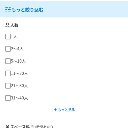
もっと絞り込む
人数
1人
2〜4人
5〜10人
11〜20人
21〜30人
31〜40人
もっと見る
スペース料
※1時間あたり