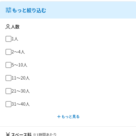
もっと絞り込む
人数
1人
2〜4人
5〜10人
11〜20人
21〜30人
31〜40人
もっと見る
スペース料
※1時間あたり