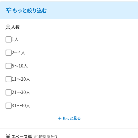
もっと絞り込む
人数
1人
2〜4人
5〜10人
11〜20人
21〜30人
31〜40人
もっと見る
スペース料
※1時間あたり