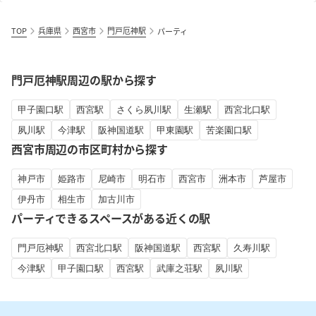
TOP
兵庫県
西宮市
門戸厄神駅
パーティ
門戸厄神駅周辺の駅から探す
甲子園口駅
西宮駅
さくら夙川駅
生瀬駅
西宮北口駅
夙川駅
今津駅
阪神国道駅
甲東園駅
苦楽園口駅
西宮市周辺の市区町村から探す
神戸市
姫路市
尼崎市
明石市
西宮市
洲本市
芦屋市
伊丹市
相生市
加古川市
パーティできるスペースがある近くの駅
門戸厄神駅
西宮北口駅
阪神国道駅
西宮駅
久寿川駅
今津駅
甲子園口駅
西宮駅
武庫之荘駅
夙川駅