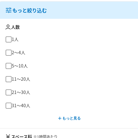
もっと絞り込む
人数
1人
2〜4人
5〜10人
11〜20人
21〜30人
31〜40人
もっと見る
スペース料
※1時間あたり