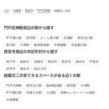
TOP
兵庫県
西宮市
門戸厄神駅
結婚式二次会
門戸厄神駅周辺の駅から探す
甲子園口駅
西宮駅
さくら夙川駅
生瀬駅
西宮北口駅
夙川駅
今津駅
阪神国道駅
甲東園駅
苦楽園口駅
西宮市周辺の市区町村から探す
神戸市
姫路市
尼崎市
明石市
西宮市
洲本市
芦屋市
伊丹市
相生市
加古川市
結婚式二次会できるスペースがある近くの駅
門戸厄神駅
西宮北口駅
阪神国道駅
西宮駅
今津駅
甲子園口駅
武庫之荘駅
立花駅
尼崎センタープール前駅
出屋敷駅