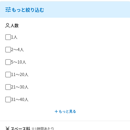
もっと絞り込む
人数
1人
2〜4人
5〜10人
11〜20人
21〜30人
31〜40人
もっと見る
スペース料
※1時間あたり