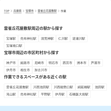
TOP
兵庫県
宝塚市
雲雀丘花屋敷駅
作業
雲雀丘花屋敷駅周辺の駅から探す
宝塚駅
売布神社駅
清荒神駅
仁川駅
逆瀬川駅
宝塚南口駅
宝塚市周辺の市区町村から探す
神戸市
姫路市
尼崎市
明石市
西宮市
洲本市
芦屋市
伊丹市
相生市
加古川市
作業できるスペースがある近くの駅
雲雀丘花屋敷駅
川西池田駅
川西能勢口駅
絹延橋駅
池田駅
滝山駅
売布神社駅
平野駅
伊丹駅
石橋阪大前駅