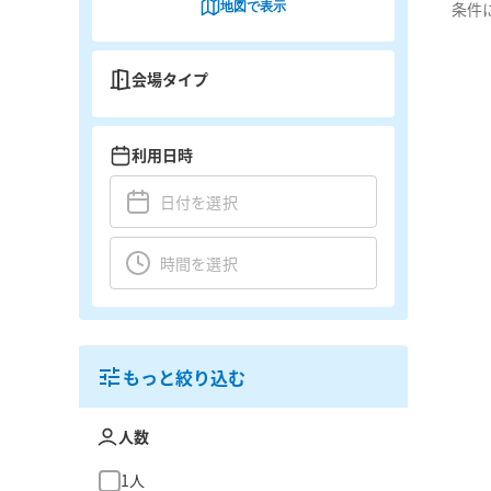
地図で表示
条件
会場タイプ
利用日時
もっと絞り込む
人数
1人