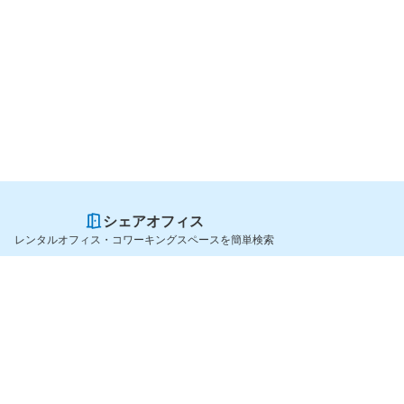
シェアオフィス
レンタルオフィス・コワーキングスペースを簡単検索
スペースを貸したい方
シェアオフィスを探すなら
スペース掲載のご案内
OfficeConnect
ハイクラス掲載のご案内
近くのジムを探すなら