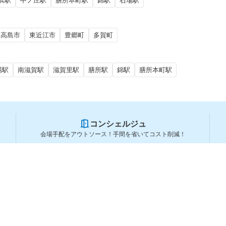
浜駅
中ノ庄駅
膳所本町駅
錦駅
石場駅
高島市
東近江市
豊郷町
多賀町
場駅
南滋賀駅
滋賀里駅
膳所駅
錦駅
膳所本町駅
コンシェルジュ
会場手配をアウトソース！手間を省いてコスト削減！
スペースを利用する方
スペースを探す
会場タイプから探す