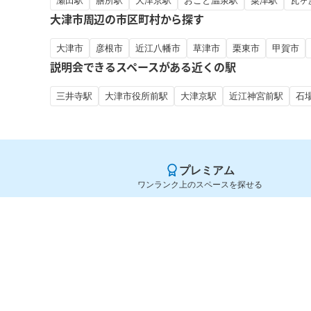
瀬田駅
膳所駅
大津京駅
おごと温泉駅
粟津駅
瓦ヶ
大津市周辺の市区町村から探す
大津市
彦根市
近江八幡市
草津市
栗東市
甲賀市
説明会できるスペースがある近くの駅
三井寺駅
大津市役所前駅
大津京駅
近江神宮前駅
石
プレミアム
ワンランク上のスペースを探せる