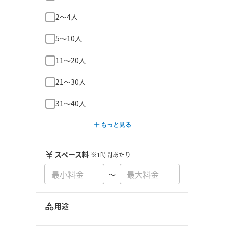
2〜4人
5〜10人
11〜20人
21〜30人
31〜40人
もっと見る
スペース料
※1時間あたり
〜
用途