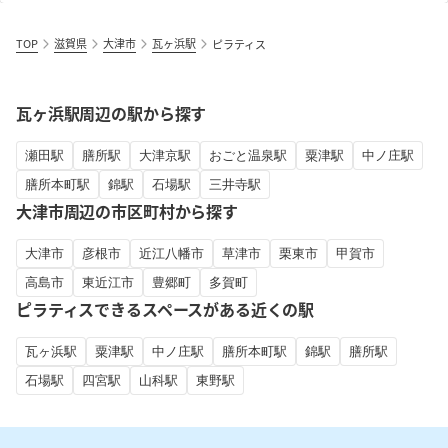
TOP
滋賀県
大津市
瓦ヶ浜駅
ピラティス
瓦ヶ浜駅周辺の駅から探す
瀬田駅
膳所駅
大津京駅
おごと温泉駅
粟津駅
中ノ庄駅
膳所本町駅
錦駅
石場駅
三井寺駅
大津市周辺の市区町村から探す
大津市
彦根市
近江八幡市
草津市
栗東市
甲賀市
高島市
東近江市
豊郷町
多賀町
ピラティスできるスペースがある近くの駅
瓦ヶ浜駅
粟津駅
中ノ庄駅
膳所本町駅
錦駅
膳所駅
石場駅
四宮駅
山科駅
東野駅