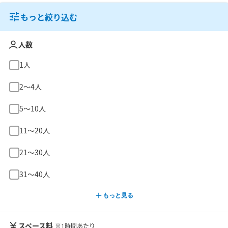
もっと絞り込む
人数
1人
2〜4人
5〜10人
11〜20人
21〜30人
31〜40人
もっと見る
スペース料
※1時間あたり