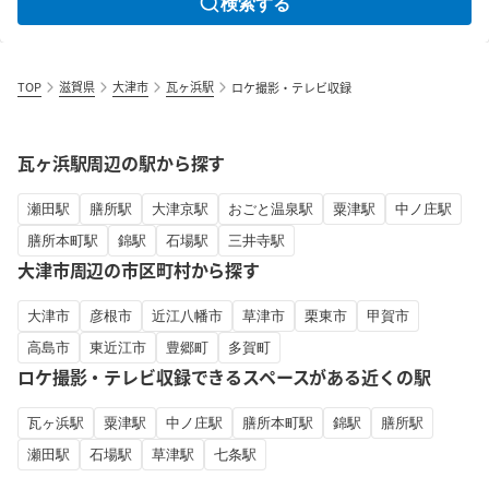
検索する
TOP
滋賀県
大津市
瓦ヶ浜駅
ロケ撮影・テレビ収録
瓦ヶ浜駅周辺の駅から探す
瀬田駅
膳所駅
大津京駅
おごと温泉駅
粟津駅
中ノ庄駅
膳所本町駅
錦駅
石場駅
三井寺駅
大津市周辺の市区町村から探す
大津市
彦根市
近江八幡市
草津市
栗東市
甲賀市
高島市
東近江市
豊郷町
多賀町
ロケ撮影・テレビ収録できるスペースがある近くの駅
瓦ヶ浜駅
粟津駅
中ノ庄駅
膳所本町駅
錦駅
膳所駅
瀬田駅
石場駅
草津駅
七条駅