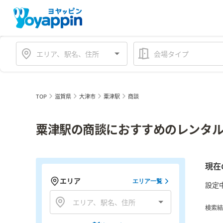
会場タイプ
TOP
滋賀県
大津市
粟津駅
商談
粟津駅の商談におすすめのレンタル
現在
エリア
エリア一覧
設定
検索結