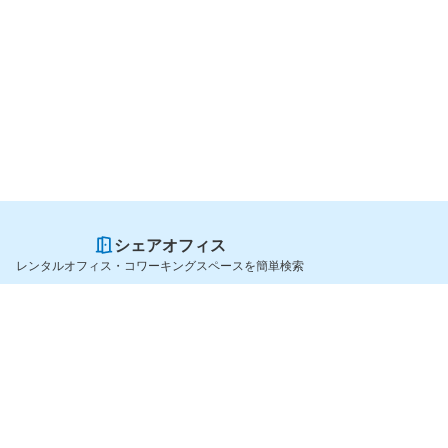
シェアオフィス
レンタルオフィス・コワーキングスペースを簡単検索
スペースを貸したい方
シェアオフィスを探すなら
スペース掲載のご案内
OfficeConnect
ハイクラス掲載のご案内
近くのジムを探すなら