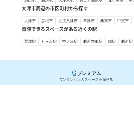
瀬田駅
膳所駅
大津京駅
おごと温泉駅
瓦ヶ浜駅
中
大津市周辺の市区町村から探す
大津市
彦根市
近江八幡市
草津市
栗東市
甲賀市
商談できるスペースがある近くの駅
粟津駅
瓦ヶ浜駅
中ノ庄駅
膳所本町駅
錦駅
膳所駅
プレミアム
ワンランク上のスペースを探せる