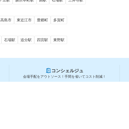
ノ庄駅
膳所本町駅
錦駅
石場駅
三井寺駅
高島市
東近江市
豊郷町
多賀町
石場駅
追分駅
四宮駅
東野駅
コンシェルジュ
会場手配をアウトソース！手間を省いてコスト削減！
スペースを利用する方
スペースを探す
会場タイプから探す