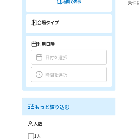
地図で表示
条件
会場タイプ
利用日時
もっと絞り込む
人数
1人