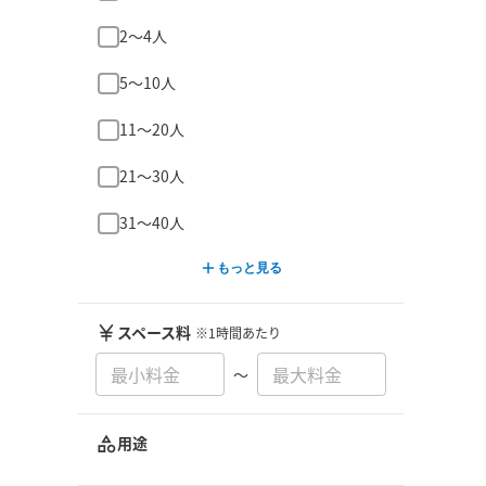
2〜4人
5〜10人
11〜20人
21〜30人
31〜40人
もっと見る
スペース料
※1時間あたり
〜
用途