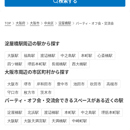
検索する
TOP
大阪府
大阪市
中央区
淀屋橋駅
パーティ・オフ会・交流会
淀屋橋駅周辺の駅から探す
大阪駅
福島駅
渡辺橋駅
中之島駅
本町駅
心斎橋駅
四ツ橋駅
堺筋本町駅
長堀橋駅
西大橋駅
大阪市周辺の市区町村から探す
大阪市
堺市
岸和田市
豊中市
池田市
吹田市
高槻市
守口市
枚方市
茨木市
パーティ・オフ会・交流会できるスペースがある近くの駅
淀屋橋駅
北浜駅
渡辺橋駅
本町駅
中之島駅
堺筋本町駅
大阪駅
大阪天満宮駅
天満橋駅
中崎町駅