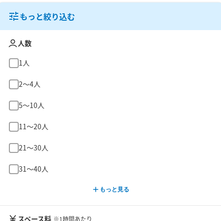
もっと絞り込む
人数
1人
2〜4人
5〜10人
11〜20人
21〜30人
31〜40人
もっと見る
スペース料
※1時間あたり