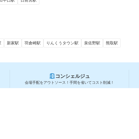
田中口駅
日前宮駅
駅
新家駅
羽倉崎駅
りんくうタウン駅
泉佐野駅
熊取駅
コンシェルジュ
会場手配をアウトソース！手間を省いてコスト削減！
スペースを利用する方
スペースを探す
会場タイプから探す