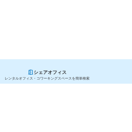
シェアオフィス
レンタルオフィス・コワーキングスペースを簡単検索
スペースを貸したい方
シェアオフィスを探すなら
スペース掲載のご案内
OfficeConnect
ハイクラス掲載のご案内
近くのジムを探すなら