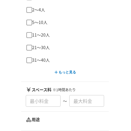
2〜4人
5〜10人
11〜20人
21〜30人
31〜40人
もっと見る
スペース料
※1時間あたり
〜
用途