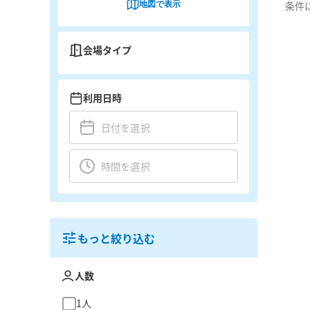
地図で表示
条件
会場タイプ
利用日時
もっと絞り込む
人数
1人