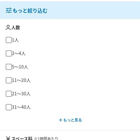
もっと絞り込む
人数
1人
2〜4人
5〜10人
11〜20人
21〜30人
31〜40人
もっと見る
スペース料
※1時間あたり