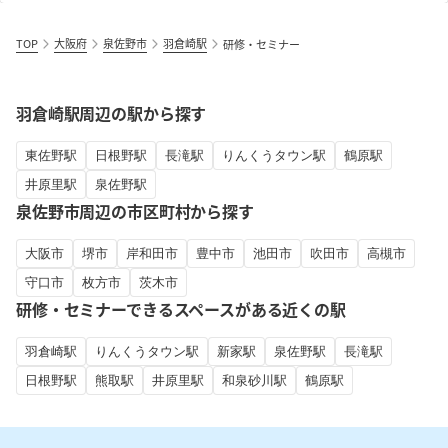
TOP
大阪府
泉佐野市
羽倉崎駅
研修・セミナー
羽倉崎駅周辺の駅から探す
東佐野駅
日根野駅
長滝駅
りんくうタウン駅
鶴原駅
井原里駅
泉佐野駅
泉佐野市周辺の市区町村から探す
大阪市
堺市
岸和田市
豊中市
池田市
吹田市
高槻市
守口市
枚方市
茨木市
研修・セミナーできるスペースがある近くの駅
羽倉崎駅
りんくうタウン駅
新家駅
泉佐野駅
長滝駅
日根野駅
熊取駅
井原里駅
和泉砂川駅
鶴原駅