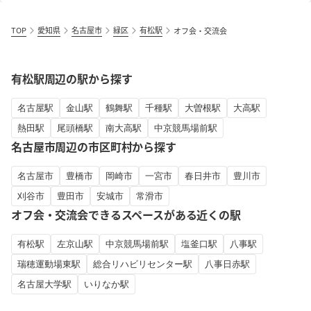
TOP
愛知県
名古屋市
緑区
有松駅
オフ会・交流会
有松駅周辺の駅から探す
名古屋駅
金山駅
鶴舞駅
千種駅
大曽根駅
大高駅
熱田駅
尾頭橋駅
南大高駅
中京競馬場前駅
名古屋市周辺の市区町村から探す
名古屋市
豊橋市
岡崎市
一宮市
春日井市
豊川市
刈谷市
豊田市
安城市
常滑市
オフ会・交流会できるスペースがある近くの駅
有松駅
左京山駅
中京競馬場前駅
塩釜口駅
八事駅
瑞穂運動場東駅
総合リハビリセンター駅
八事日赤駅
名古屋大学駅
いりなか駅