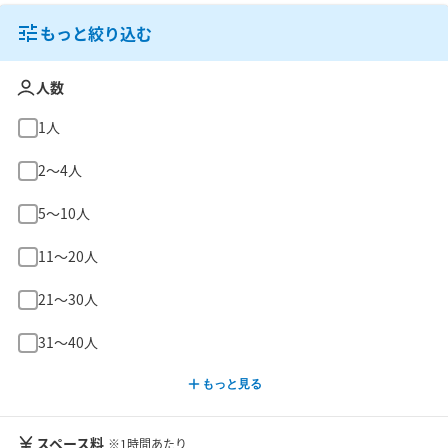
もっと絞り込む
人数
1人
2〜4人
5〜10人
11〜20人
21〜30人
31〜40人
もっと見る
スペース料
※1時間あたり