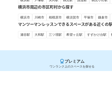
横浜駅
戸塚駅
矢向駅
鶴見駅
国道駅
鶴見小野駅
横浜市周辺の市区町村から探す
横浜市
川崎市
相模原市
横須賀市
平塚市
鎌倉市
マンツーマンレッスンできるスペースがある近くの
瀬谷駅
大和駅
三ツ境駅
希望ヶ丘駅
すずかけ台駅
プレミアム
ワンランク上のスペースを探せる