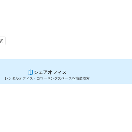
駅
シェアオフィス
レンタルオフィス・コワーキングスペースを簡単検索
スペースを貸したい方
シェアオフィスを探すなら
スペース掲載のご案内
OfficeConnect
ハイクラス掲載のご案内
近くのジムを探すなら