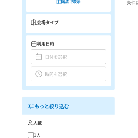
地図で表示
条件
会場タイプ
利用日時
もっと絞り込む
人数
1人