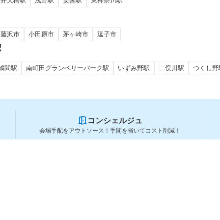
弁天橋駅
浅野駅
安善駅
東神奈川駅
藤沢市
小田原市
茅ヶ崎市
逗子市
駅
鶴間駅
南町田グランベリーパーク駅
いずみ野駅
二俣川駅
つくし野
コンシェルジュ
会場手配をアウトソース！手間を省いてコスト削減！
スペースを利用する方
スペースを探す
会場タイプから探す