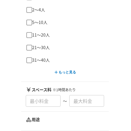
2〜4人
5〜10人
11〜20人
21〜30人
31〜40人
もっと見る
スペース料
※1時間あたり
〜
用途