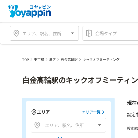
会場タイプ
TOP
東京都
港区
白金高輪駅
キックオフミーティング
白金高輪駅のキックオフミーティン
現在
エリア
エリア一覧
設定
検索結