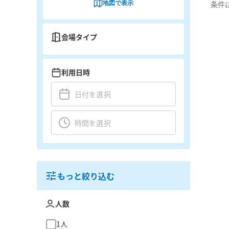
地図で表示
条件
会場タイプ
利用日時
もっと絞り込む
人数
1人