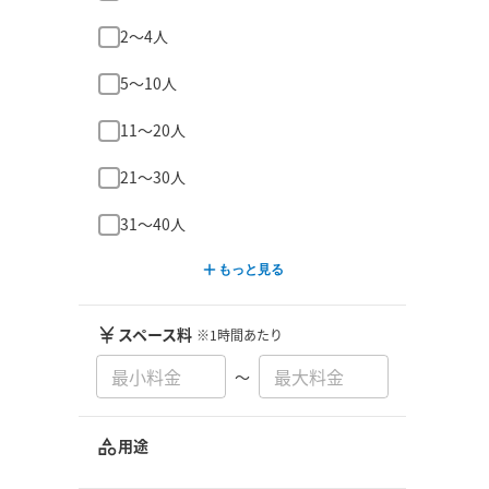
2〜4人
5〜10人
11〜20人
21〜30人
31〜40人
もっと見る
スペース料
※1時間あたり
〜
用途