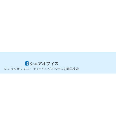
シェアオフィス
レンタルオフィス・コワーキングスペースを簡単検索
スペースを貸したい方
シェアオフィスを探すなら
スペース掲載のご案内
OfficeConnect
ハイクラス掲載のご案内
近くのジムを探すなら