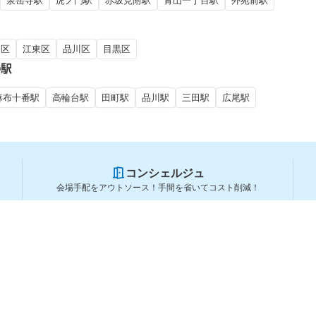
泉岳寺駅
虎ノ門駅
赤坂見附駅
青山一丁目駅
外苑前駅
田区
江東区
品川区
目黒区
の駅
麻布十番駅
高輪台駅
田町駅
品川駅
三田駅
広尾駅
コンシェルジュ
会場手配をアウトソース！手間を省いてコスト削減！
スペースを利用する方
スペースを探す
会場タイプから探す