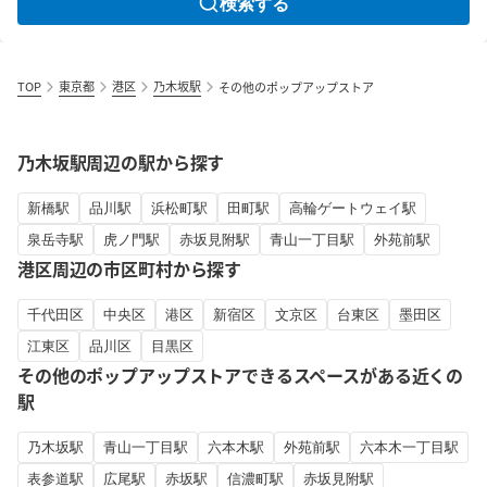
検索する
TOP
東京都
港区
乃木坂駅
その他のポップアップストア
乃木坂駅周辺の駅から探す
新橋駅
品川駅
浜松町駅
田町駅
高輪ゲートウェイ駅
泉岳寺駅
虎ノ門駅
赤坂見附駅
青山一丁目駅
外苑前駅
港区周辺の市区町村から探す
千代田区
中央区
港区
新宿区
文京区
台東区
墨田区
江東区
品川区
目黒区
その他のポップアップストアできるスペースがある近くの
駅
乃木坂駅
青山一丁目駅
六本木駅
外苑前駅
六本木一丁目駅
表参道駅
広尾駅
赤坂駅
信濃町駅
赤坂見附駅