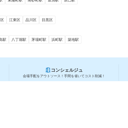
駅
東陽町駅
南砂町駅
豊洲駅
辰巳駅
田区
江東区
品川区
目黒区
島駅
八丁堀駅
茅場町駅
浜町駅
築地駅
コンシェルジュ
会場手配をアウトソース！手間を省いてコスト削減！
スペースを利用する方
スペースを探す
会場タイプから探す