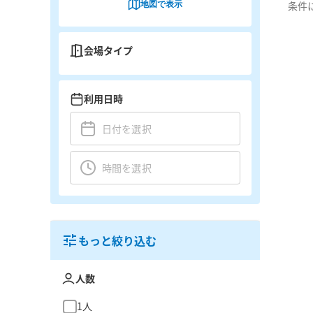
地図で表示
条件
会場タイプ
利用日時
もっと絞り込む
人数
1人