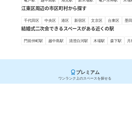
亀戸駅
越中島駅
潮見駅
新木場駅
亀戸水神駅
木場
江東区周辺の市区町村から探す
千代田区
中央区
港区
新宿区
文京区
台東区
墨
結婚式二次会できるスペースがある近くの駅
門前仲町駅
越中島駅
清澄白河駅
木場駅
森下駅
月
プレミアム
ワンランク上のスペースを探せる