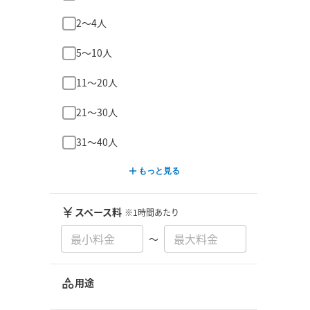
2〜4人
5〜10人
11〜20人
21〜30人
31〜40人
もっと見る
スペース料
※1時間あたり
〜
用途