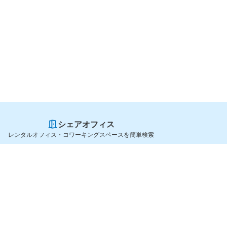
シェアオフィス
レンタルオフィス・コワーキングスペースを簡単検索
スペースを貸したい方
シェアオフィスを探すなら
スペース掲載のご案内
OfficeConnect
ハイクラス掲載のご案内
近くのジムを探すなら