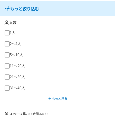
もっと絞り込む
人数
1人
2〜4人
5〜10人
11〜20人
21〜30人
31〜40人
もっと見る
スペース料
※1時間あたり