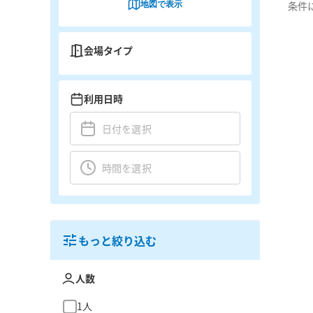
地図で表示
条件
会場タイプ
利用日時
もっと絞り込む
人数
1人