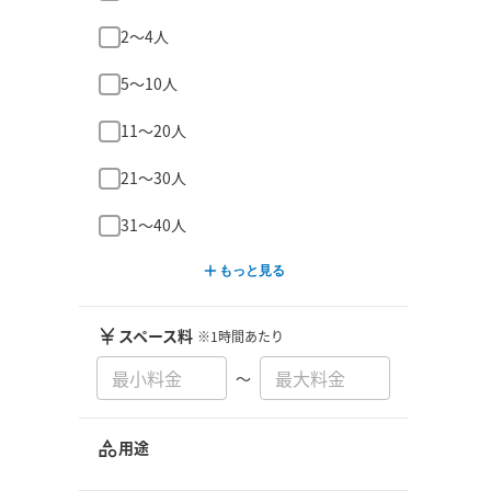
2〜4人
5〜10人
11〜20人
21〜30人
31〜40人
もっと見る
スペース料
※1時間あたり
〜
用途