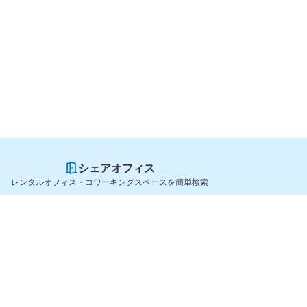
シェアオフィス
レンタルオフィス・コワーキングスペースを簡単検索
スペースを貸したい方
シェアオフィスを探すなら
スペース掲載のご案内
OfficeConnect
ハイクラス掲載のご案内
近くのジムを探すなら