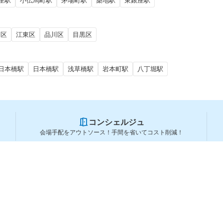
座駅
小伝馬町駅
茅場町駅
築地駅
東銀座駅
田区
江東区
品川区
目黒区
日本橋駅
日本橋駅
浅草橋駅
岩本町駅
八丁堀駅
コンシェルジュ
会場手配をアウトソース！手間を省いてコスト削減！
スペースを利用する方
スペースを探す
会場タイプから探す