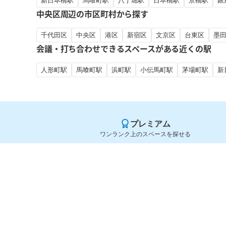
新日本橋駅
馬喰町駅
八丁堀駅
日本橋駅
京橋駅
銀
中央区周辺の市区町村から探す
千代田区
中央区
港区
新宿区
文京区
台東区
墨
会議・打ち合わせできるスペースがある近くの駅
人形町駅
馬喰町駅
浜町駅
小伝馬町駅
茅場町駅
新
プレミアム
ワンランク上のスペースを探せる