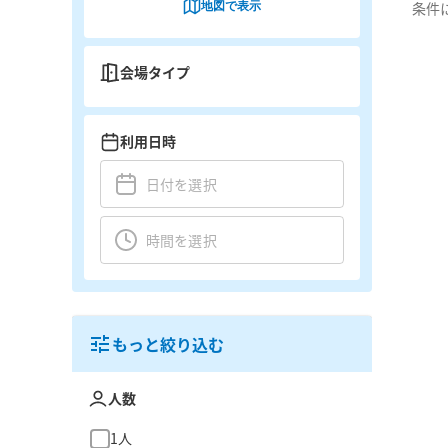
地図で表示
条件
会場タイプ
利用日時
もっと絞り込む
人数
1人