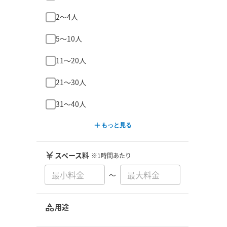
2〜4人
5〜10人
11〜20人
21〜30人
31〜40人
もっと見る
スペース料
※1時間あたり
〜
用途