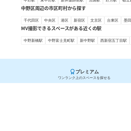
中野駅
東中野駅
新井薬師前駅
沼袋駅
野方駅
都立
中野区周辺の市区町村から探す
千代田区
中央区
港区
新宿区
文京区
台東区
墨
MV撮影できるスペースがある近くの駅
中野新橋駅
中野富士見町駅
新中野駅
西新宿五丁目駅
プレミアム
ワンランク上のスペースを探せる