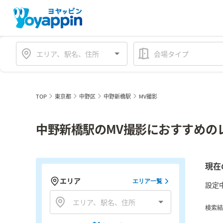
会場タイプ
TOP
東京都
中野区
中野新橋駅
MV撮影
中野新橋駅のMV撮影におすすめの
現在
エリア
エリア一覧
設定
検索結