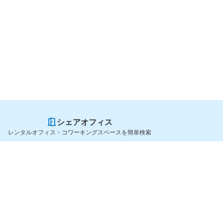
シェアオフィス
レンタルオフィス・コワーキングスペースを簡単検索
スペースを貸したい方
シェアオフィスを探すなら
スペース掲載のご案内
OfficeConnect
ハイクラス掲載のご案内
近くのジムを探すなら