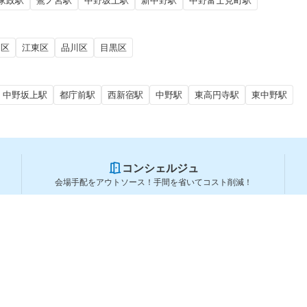
家政駅
鷺ノ宮駅
中野坂上駅
新中野駅
中野富士見町駅
田区
江東区
品川区
目黒区
中野坂上駅
都庁前駅
西新宿駅
中野駅
東高円寺駅
東中野駅
コンシェルジュ
会場手配をアウトソース！手間を省いてコスト削減！
スペースを利用する方
スペースを探す
会場タイプから探す