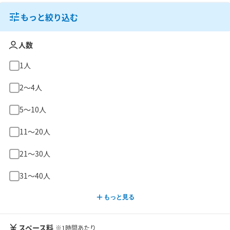
もっと絞り込む
人数
1人
2〜4人
5〜10人
11〜20人
21〜30人
31〜40人
もっと見る
スペース料
※1時間あたり