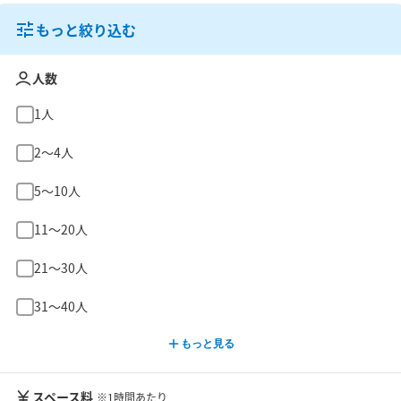
もっと絞り込む
人数
1人
2〜4人
5〜10人
11〜20人
21〜30人
31〜40人
もっと見る
スペース料
※1時間あたり