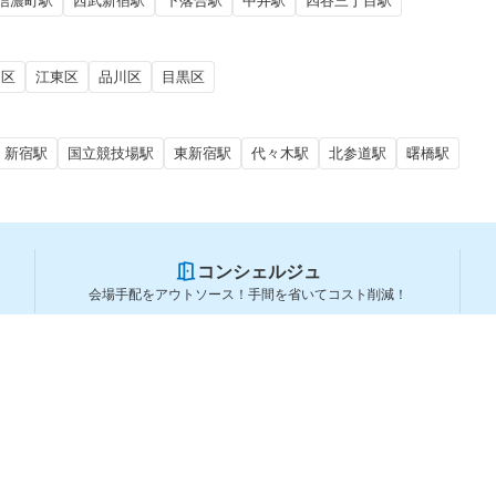
信濃町駅
西武新宿駅
下落合駅
中井駅
四谷三丁目駅
田区
江東区
品川区
目黒区
新宿駅
国立競技場駅
東新宿駅
代々木駅
北参道駅
曙橋駅
コンシェルジュ
会場手配をアウトソース！手間を省いてコスト削減！
スペースを利用する方
スペースを探す
会場タイプから探す