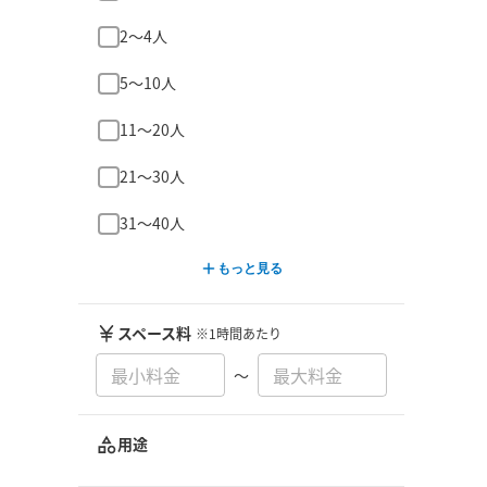
2〜4人
5〜10人
11〜20人
21〜30人
31〜40人
もっと見る
スペース料
※1時間あたり
〜
用途