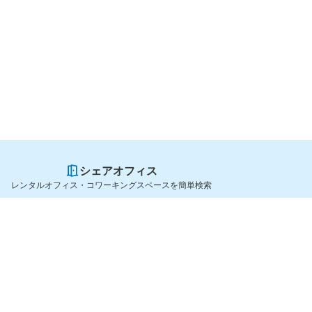
シェアオフィス
レンタルオフィス・コワーキングスペースを簡単検索
スペースを貸したい方
シェアオフィスを探すなら
スペース掲載のご案内
OfficeConnect
ハイクラス掲載のご案内
近くのジムを探すなら