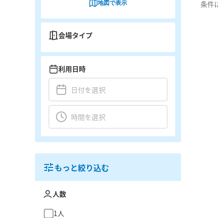
地図で表示
条件
会場タイプ
利用日時
もっと絞り込む
人数
1人