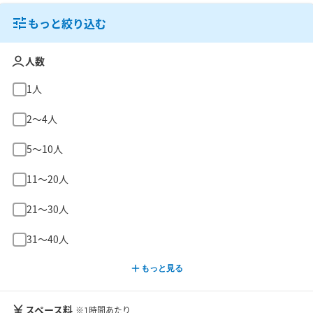
もっと絞り込む
人数
1人
2〜4人
5〜10人
11〜20人
21〜30人
31〜40人
もっと見る
スペース料
※1時間あたり