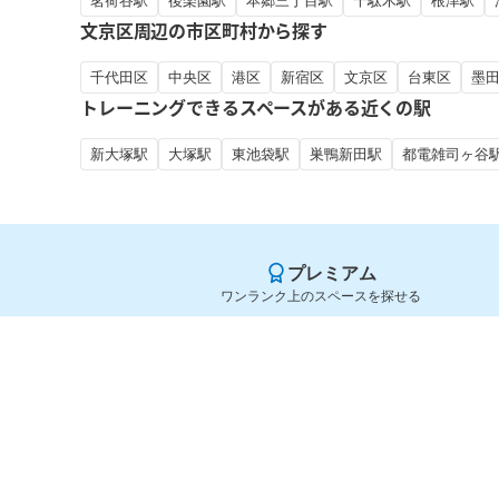
茗荷谷駅
後楽園駅
本郷三丁目駅
千駄木駅
根津駅
文京区周辺の市区町村から探す
千代田区
中央区
港区
新宿区
文京区
台東区
墨
トレーニングできるスペースがある近くの駅
新大塚駅
大塚駅
東池袋駅
巣鴨新田駅
都電雑司ヶ谷
プレミアム
ワンランク上のスペースを探せる