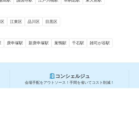
湯島駅
護国寺駅
江戸川橋駅
本駒込駅
東大前駅
田区
江東区
品川区
目黒区
駅
庚申塚駅
新庚申塚駅
巣鴨駅
千石駅
雑司が谷駅
コンシェルジュ
会場手配をアウトソース！手間を省いてコスト削減！
スペースを利用する方
スペースを探す
会場タイプから探す