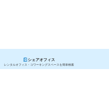
シェアオフィス
レンタルオフィス・コワーキングスペースを簡単検索
スペースを貸したい方
シェアオフィスを探すなら
スペース掲載のご案内
OfficeConnect
ハイクラス掲載のご案内
近くのジムを探すなら