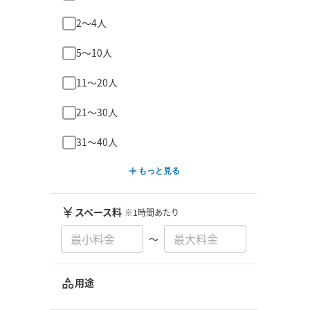
2〜4人
5〜10人
11〜20人
21〜30人
31〜40人
もっと見る
スペース料
※1時間あたり
〜
用途