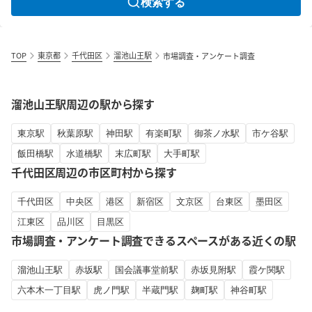
検索する
TOP
東京都
千代田区
溜池山王駅
市場調査・アンケート調査
溜池山王駅周辺の駅から探す
東京駅
秋葉原駅
神田駅
有楽町駅
御茶ノ水駅
市ケ谷駅
飯田橋駅
水道橋駅
末広町駅
大手町駅
千代田区周辺の市区町村から探す
千代田区
中央区
港区
新宿区
文京区
台東区
墨田区
江東区
品川区
目黒区
市場調査・アンケート調査できるスペースがある近くの駅
溜池山王駅
赤坂駅
国会議事堂前駅
赤坂見附駅
霞ケ関駅
六本木一丁目駅
虎ノ門駅
半蔵門駅
麹町駅
神谷町駅