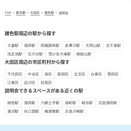
TOP
東京都
大田区
雑色駅
説明会
雑色駅周辺の駅から探す
大森駅
蒲田駅
田園調布駅
多摩川駅
大岡山駅
北千束駅
洗足池駅
石川台駅
雪が谷大塚駅
御嶽山駅
大田区周辺の市区町村から探す
千代田区
中央区
港区
新宿区
文京区
台東区
墨田区
江東区
品川区
目黒区
説明会できるスペースがある近くの駅
雑色駅
蒲田駅
六郷土手駅
港町駅
糀谷駅
京急蒲田駅
蓮沼駅
矢口渡駅
梅屋敷駅
京急川崎駅