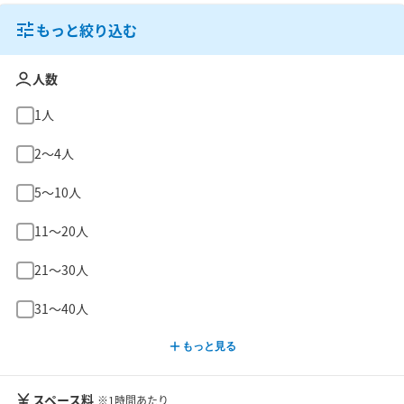
もっと絞り込む
人数
1人
2〜4人
5〜10人
11〜20人
21〜30人
31〜40人
もっと見る
スペース料
※1時間あたり