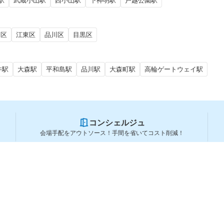
駅
武蔵小山駅
西小山駅
下神明駅
戸越公園駅
田区
江東区
品川区
目黒区
井駅
大森駅
平和島駅
品川駅
大森町駅
高輪ゲートウェイ駅
コンシェルジュ
会場手配をアウトソース！手間を省いてコスト削減！
スペースを利用する方
スペースを探す
会場タイプから探す