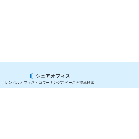
シェアオフィス
レンタルオフィス・コワーキングスペースを簡単検索
スペースを貸したい方
シェアオフィスを探すなら
スペース掲載のご案内
OfficeConnect
ハイクラス掲載のご案内
近くのジムを探すなら