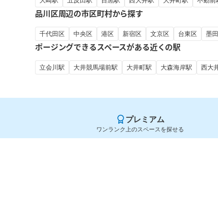
大崎駅
五反田駅
目黒駅
西大井駅
大井町駅
不動前
品川区周辺の市区町村から探す
千代田区
中央区
港区
新宿区
文京区
台東区
墨
ポージングできるスペースがある近くの駅
立会川駅
大井競馬場前駅
大井町駅
大森海岸駅
西大
プレミアム
ワンランク上のスペースを探せる