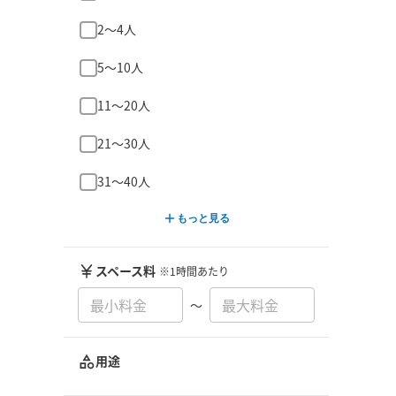
2〜4人
5〜10人
11〜20人
21〜30人
31〜40人
もっと見る
スペース料
※1時間あたり
〜
用途