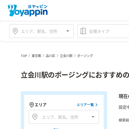
会場タイプ
TOP
東京都
品川区
立会川駅
ポージング
立会川駅のポージングにおすすめの
現在
エリア
エリア一覧
設定
検索結