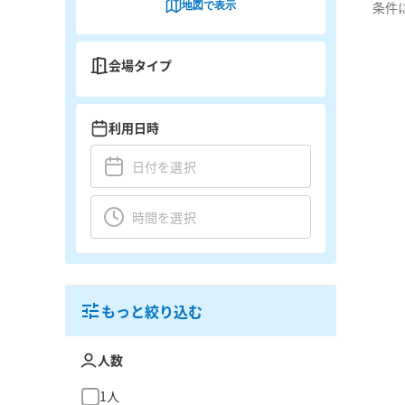
地図で表示
条件
会場タイプ
利用日時
もっと絞り込む
人数
1人