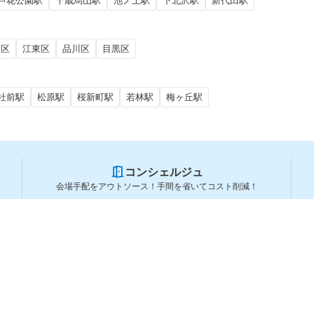
芦花公園駅
千歳烏山駅
池ノ上駅
下北沢駅
新代田駅
田区
江東区
品川区
目黒区
社前駅
松原駅
桜新町駅
若林駅
梅ヶ丘駅
コンシェルジュ
会場手配をアウトソース！手間を省いてコスト削減！
スペースを利用する方
スペースを探す
会場タイプから探す