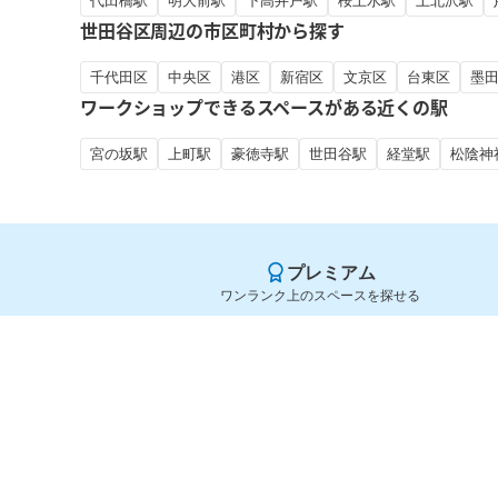
代田橋駅
明大前駅
下高井戸駅
桜上水駅
上北沢駅
世田谷区周辺の市区町村から探す
千代田区
中央区
港区
新宿区
文京区
台東区
墨
ワークショップできるスペースがある近くの駅
宮の坂駅
上町駅
豪徳寺駅
世田谷駅
経堂駅
松陰神
プレミアム
ワンランク上のスペースを探せる