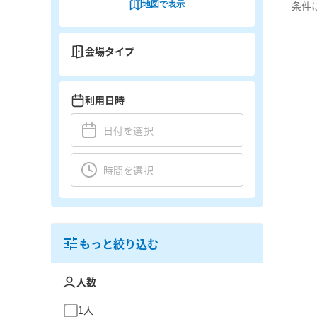
地図で表示
条件
会場タイプ
利用日時
もっと絞り込む
人数
1人