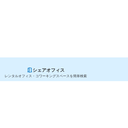
シェアオフィス
レンタルオフィス・コワーキングスペースを簡単検索
スペースを貸したい方
シェアオフィスを探すなら
スペース掲載のご案内
OfficeConnect
ハイクラス掲載のご案内
近くのジムを探すなら