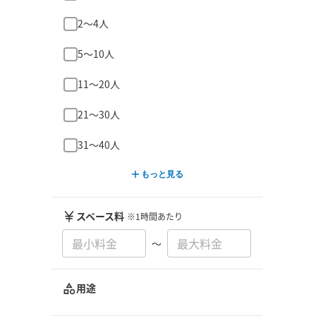
2〜4人
5〜10人
11〜20人
21〜30人
31〜40人
もっと見る
スペース料
※1時間あたり
〜
用途