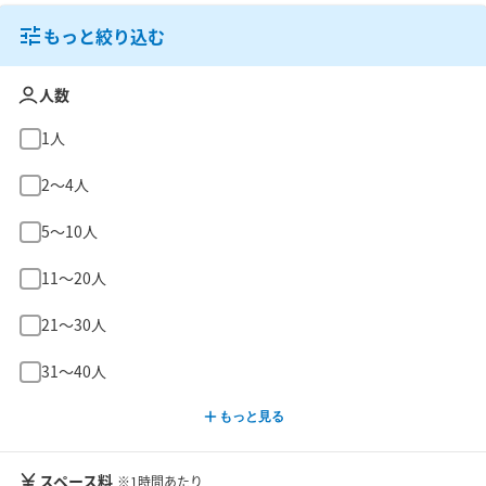
もっと絞り込む
人数
1人
2〜4人
5〜10人
11〜20人
21〜30人
31〜40人
もっと見る
スペース料
※1時間あたり