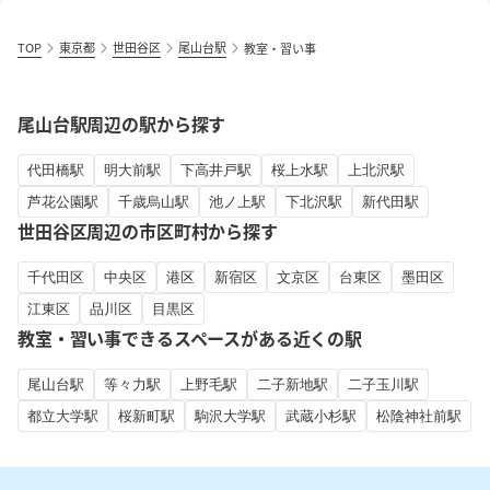
TOP
東京都
世田谷区
尾山台駅
教室・習い事
尾山台駅周辺の駅から探す
代田橋駅
明大前駅
下高井戸駅
桜上水駅
上北沢駅
芦花公園駅
千歳烏山駅
池ノ上駅
下北沢駅
新代田駅
世田谷区周辺の市区町村から探す
千代田区
中央区
港区
新宿区
文京区
台東区
墨田区
江東区
品川区
目黒区
教室・習い事できるスペースがある近くの駅
尾山台駅
等々力駅
上野毛駅
二子新地駅
二子玉川駅
都立大学駅
桜新町駅
駒沢大学駅
武蔵小杉駅
松陰神社前駅