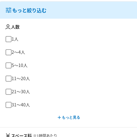
もっと絞り込む
人数
1人
2〜4人
5〜10人
11〜20人
21〜30人
31〜40人
もっと見る
スペース料
※1時間あたり