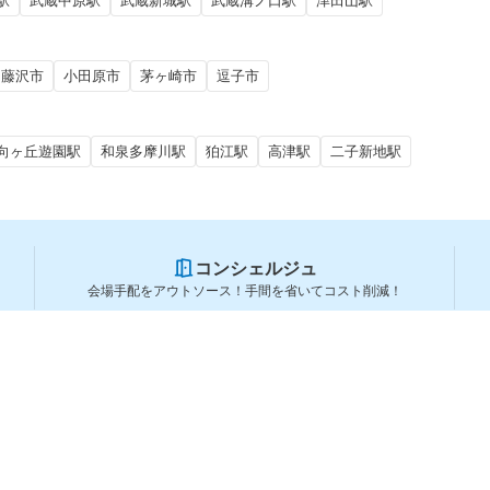
駅
武蔵中原駅
武蔵新城駅
武蔵溝ノ口駅
津田山駅
藤沢市
小田原市
茅ヶ崎市
逗子市
向ヶ丘遊園駅
和泉多摩川駅
狛江駅
高津駅
二子新地駅
コンシェルジュ
会場手配をアウトソース！手間を省いてコスト削減！
スペースを利用する方
スペースを探す
会場タイプから探す