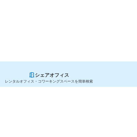
シェアオフィス
レンタルオフィス・コワーキングスペースを簡単検索
スペースを貸したい方
シェアオフィスを探すなら
スペース掲載のご案内
OfficeConnect
ハイクラス掲載のご案内
近くのジムを探すなら