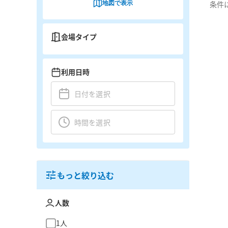
地図で表示
条件
会場タイプ
利用日時
もっと絞り込む
人数
1人