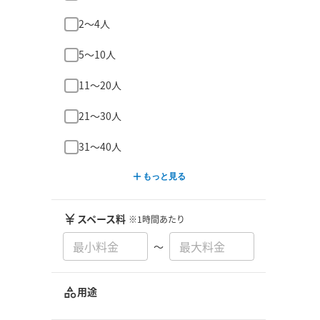
2〜4人
5〜10人
11〜20人
21〜30人
31〜40人
もっと見る
スペース料
※1時間あたり
〜
用途