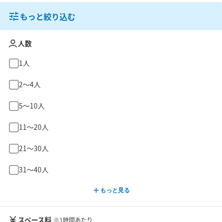
もっと絞り込む
人数
1人
2〜4人
5〜10人
11〜20人
21〜30人
31〜40人
もっと見る
スペース料
※1時間あたり