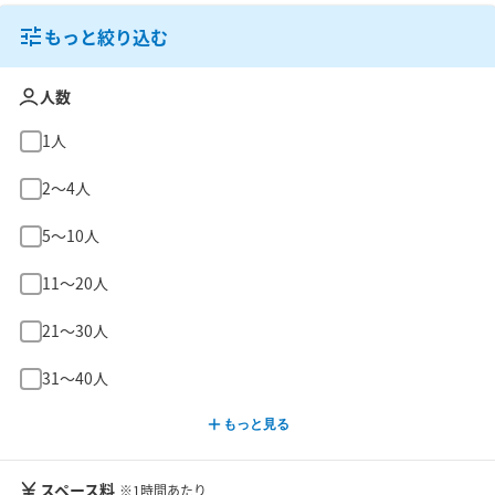
もっと絞り込む
人数
1人
2〜4人
5〜10人
11〜20人
21〜30人
31〜40人
もっと見る
スペース料
※1時間あたり