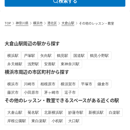
検索する
TOP
神奈川県
横浜市
港北区
大倉山駅
その他のレッスン・教室
大倉山駅周辺の駅から探す
横浜駅
戸塚駅
矢向駅
鶴見駅
国道駅
鶴見小野駅
弁天橋駅
浅野駅
安善駅
東神奈川駅
横浜市周辺の市区町村から探す
横浜市
川崎市
相模原市
横須賀市
平塚市
鎌倉市
藤沢市
小田原市
茅ヶ崎市
逗子市
その他のレッスン・教室できるスペースがある近くの駅
大倉山駅
菊名駅
北新横浜駅
妙蓮寺駅
新横浜駅
白楽駅
岸根公園駅
東白楽駅
小机駅
大口駅