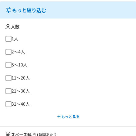
もっと絞り込む
人数
1人
2〜4人
5〜10人
11〜20人
21〜30人
31〜40人
もっと見る
スペース料
※1時間あたり