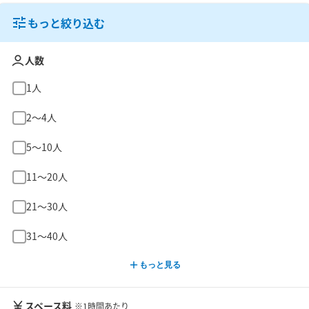
もっと絞り込む
人数
1人
2〜4人
5〜10人
11〜20人
21〜30人
31〜40人
もっと見る
スペース料
※1時間あたり