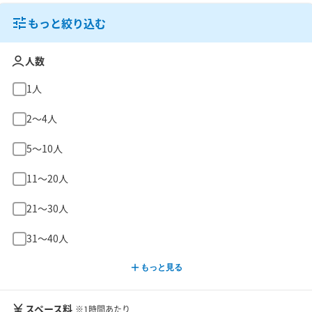
もっと絞り込む
人数
1人
2〜4人
5〜10人
11〜20人
21〜30人
31〜40人
もっと見る
スペース料
※1時間あたり