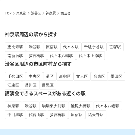
TOP
東京都
渋谷区
神泉駅
講演会
神泉駅周辺の駅から探す
恵比寿駅
渋谷駅
原宿駅
代々木駅
千駄ケ谷駅
笹塚駅
南新宿駅
参宮橋駅
代々木八幡駅
代々木上原駅
渋谷区周辺の市区町村から探す
千代田区
中央区
港区
新宿区
文京区
台東区
墨田区
江東区
品川区
目黒区
講演会できるスペースがある近くの駅
神泉駅
渋谷駅
駒場東大前駅
池尻大橋駅
代々木八幡駅
中目黒駅
代官山駅
参宮橋駅
原宿駅
祐天寺駅