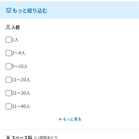
もっと絞り込む
人数
1人
2〜4人
5〜10人
11〜20人
21〜30人
31〜40人
もっと見る
スペース料
※1時間あたり