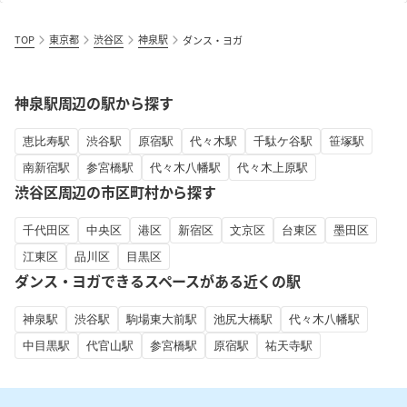
TOP
東京都
渋谷区
神泉駅
ダンス・ヨガ
神泉駅周辺の駅から探す
恵比寿駅
渋谷駅
原宿駅
代々木駅
千駄ケ谷駅
笹塚駅
南新宿駅
参宮橋駅
代々木八幡駅
代々木上原駅
渋谷区周辺の市区町村から探す
千代田区
中央区
港区
新宿区
文京区
台東区
墨田区
江東区
品川区
目黒区
ダンス・ヨガできるスペースがある近くの駅
神泉駅
渋谷駅
駒場東大前駅
池尻大橋駅
代々木八幡駅
中目黒駅
代官山駅
参宮橋駅
原宿駅
祐天寺駅