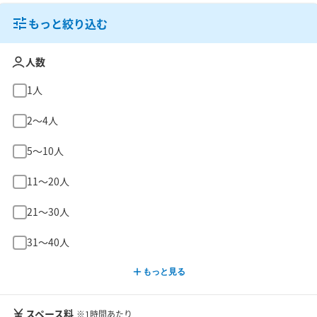
もっと絞り込む
人数
1人
2〜4人
5〜10人
11〜20人
21〜30人
31〜40人
もっと見る
スペース料
※1時間あたり