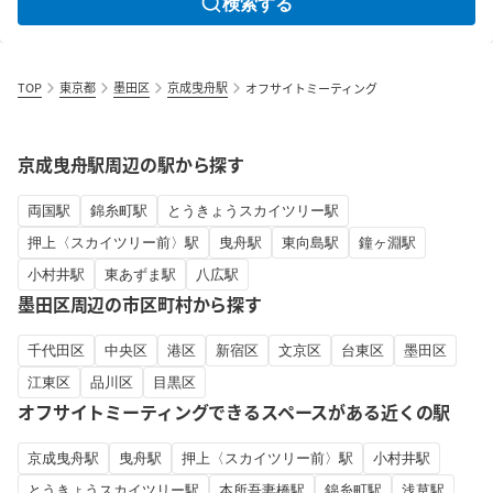
検索する
TOP
東京都
墨田区
京成曳舟駅
オフサイトミーティング
京成曳舟駅周辺の駅から探す
両国駅
錦糸町駅
とうきょうスカイツリー駅
押上〈スカイツリー前〉駅
曳舟駅
東向島駅
鐘ヶ淵駅
小村井駅
東あずま駅
八広駅
墨田区周辺の市区町村から探す
千代田区
中央区
港区
新宿区
文京区
台東区
墨田区
江東区
品川区
目黒区
オフサイトミーティングできるスペースがある近くの駅
京成曳舟駅
曳舟駅
押上〈スカイツリー前〉駅
小村井駅
とうきょうスカイツリー駅
本所吾妻橋駅
錦糸町駅
浅草駅